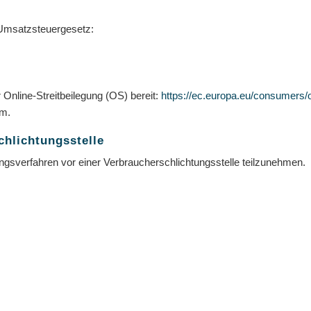
Umsatzsteuergesetz:
 Online-Streitbeilegung (OS) bereit:
https://ec.europa.eu/consumers/o
um.
chlichtungs­stelle
egungsverfahren vor einer Verbraucherschlichtungsstelle teilzunehmen.