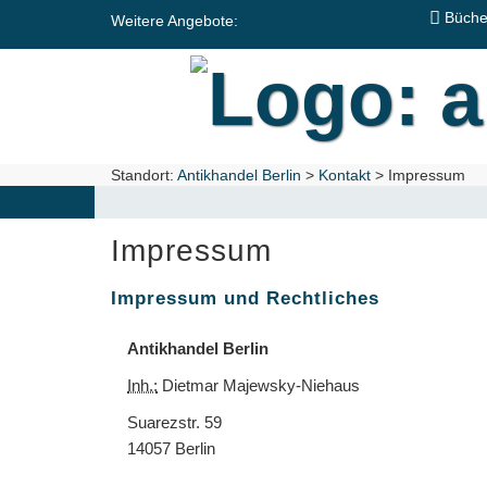
Zum
Büche
Weitere Angebote:
Hauptinhalt
springen
Standort:
Antikhandel Berlin
>
Kontakt
>
Impressum
Impressum
Impressum und Rechtliches
Antikhandel Berlin
Inh.:
Dietmar Majewsky-Niehaus
Suarezstr. 59
14057 Berlin