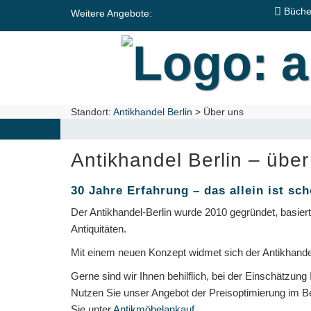
Zum
Büche
Weitere Angebote:
Hauptinhalt
springen
Standort:
Antikhandel Berlin
>
Über uns
Antikhandel Berlin – über
30 Jahre Erfahrung – das allein ist sch
Der Antikhandel-Berlin wurde 2010 gegründet, basier
Antiquitäten.
Mit einem neuen Konzept widmet sich der Antikhande
Gerne sind wir Ihnen behilflich, bei der Einschätzung 
Nutzen Sie unser Angebot der Preisoptimierung im B
Sie unter
Antikmöbelankauf
.