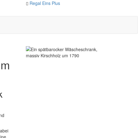
Regal Eins Plus
um
k
und
Dabei
ine