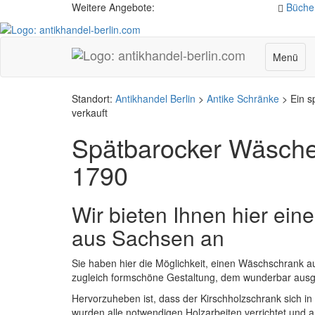
Zum
Weitere Angebote:
Büche
Hauptinhalt
springen
Navigatio
Menü
Standort:
Antikhandel Berlin
>
Antike Schränke
>
Ein s
verkauft
Spätbarocker Wäsche
1790
Wir bieten Ihnen hier ei
aus Sachsen an
Sie haben hier die Möglichkeit, einen Wäschschrank a
zugleich formschöne Gestaltung, dem wunderbar aus
Hervorzuheben ist, dass der Kirschholzschrank sich in
wurden alle notwendigen Holzarbeiten verrichtet und