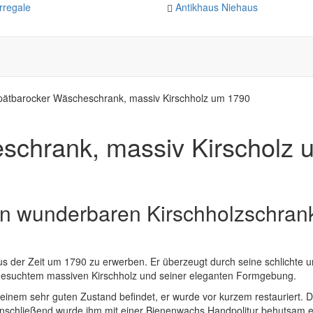
rregale
Antikhaus Niehaus
n
pätbarocker Wäscheschrank, massiv Kirschholz um 1790
schrank, massiv Kirscholz 
nen wunderbaren Kirschholzschran
us der Zeit um 1790 zu erwerben. Er überzeugt durch seine schlichte 
gesuchtem massiven Kirschholz und seiner eleganten Formgebung.
 einem sehr guten Zustand befindet, er wurde vor kurzem restauriert. 
 anschließend wurde ihm mit einer Bienenwachs Handpolitur behutsam e